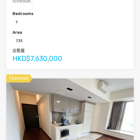
schedule…
Bedrooms
1
Area
731
出售盤
HKD$7,630,000
Featured