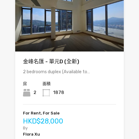
金峰名匯 - 單元D (全新)
2 bedrooms duplex (Available to…
房
面積
2
1878
For Rent, For Sale
HKD$28,000
By
Flora Xu