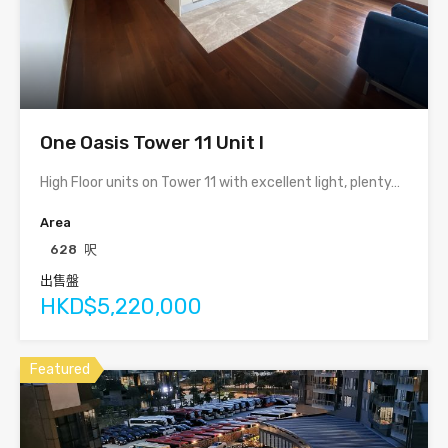
One Oasis Tower 11 Unit I
High Floor units on Tower 11 with excellent light, plenty…
Area
628
呎
出售盤
HKD$5,220,000
Featured