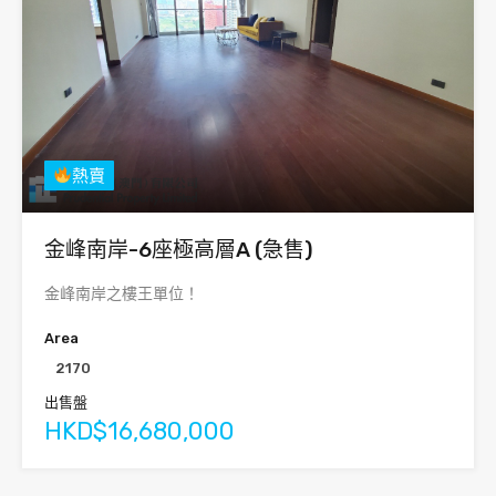
熱賣
金峰南岸-6座極高層A (急售)
金峰南岸之樓王單位！
Area
2170
出售盤
HKD$16,680,000