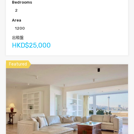
Bedrooms
2
Area
1200
出租盤
HKD$25,000
Featured