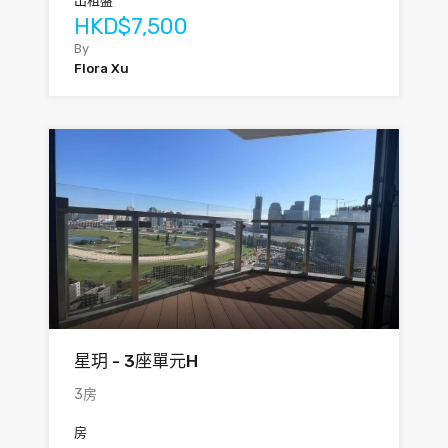
出租盤
HKD$7,500
By
Flora Xu
星玥 - 3座單元H
3房
房