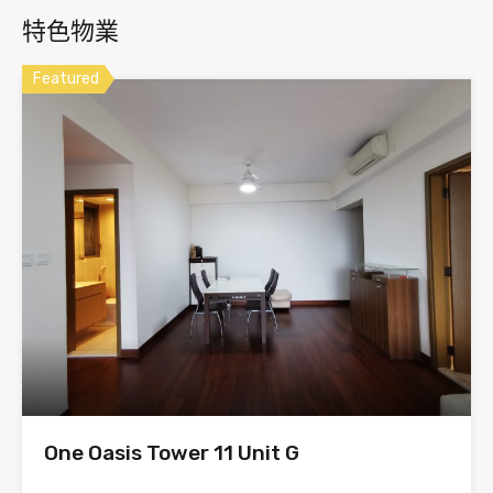
特色物業
Featured
One Oasis Tower 11 Unit G