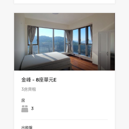
金峰 - 8座單元E
3房齊租
房
3
出租盤