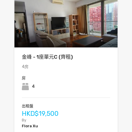
金峰 - 1座單元C (齊租)
4房
房
4
出租盤
HKD$19,500
By
Flora Xu