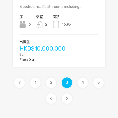
3 bedrooms, 2 bathrooms including…
房
浴室
面積
3
2
1338
出售盤
HKD$10,000,000
By
Flora Xu
1
2
3
4
5
6