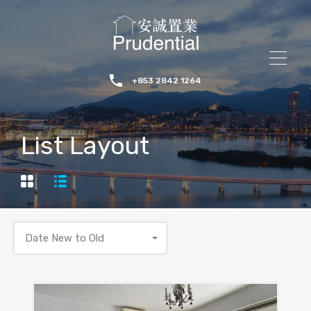
+853 2842 1264
List Layout
Date New to Old