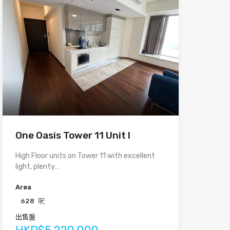
One Oasis Tower 11 Unit I
High Floor units on Tower 11 with excellent
light, plenty…
Area
628
呎
出售盤