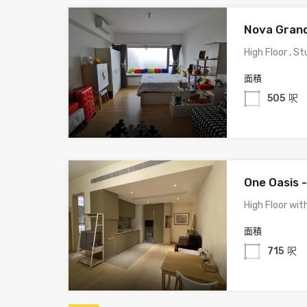
Nova Grand
High Floor , S
面積
505
呎
One Oasis -
High Floor wit
面積
715
呎