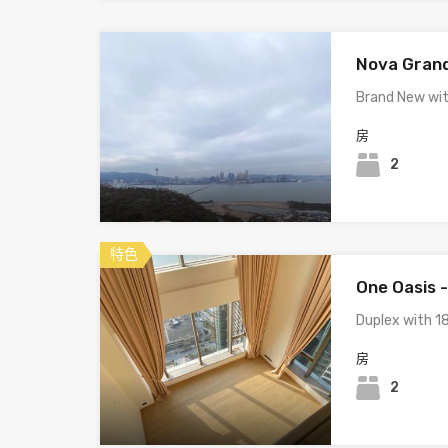
Nova Gran
Brand New wit
房
2
特色
One Oasis 
Duplex with 1
房
2