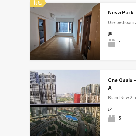
特色
Nova Park
One bedroom 
房
1
One Oasis 
A
Brand New 3 
房
3