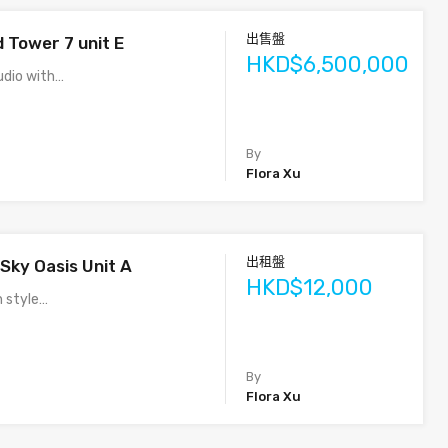
出售盤
 Tower 7 unit E
HKD$6,500,000
tudio with…
By
Flora Xu
出租盤
Sky Oasis Unit A
HKD$12,000
h style…
By
Flora Xu