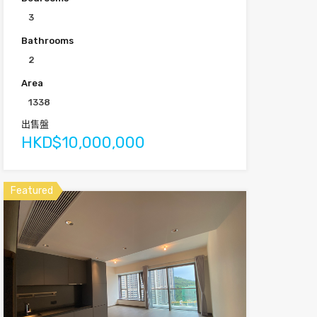
3
Bathrooms
2
Area
1338
出售盤
HKD$10,000,000
Featured