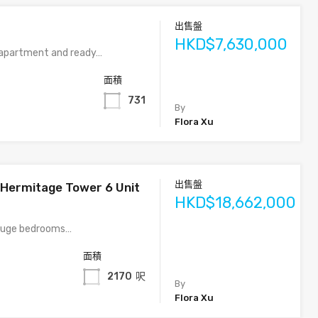
出售盤
HKD$7,630,000
apartment and ready…
面積
731
By
Flora Xu
出售盤
-Hermitage Tower 6 Unit
HKD$18,662,000
huge bedrooms…
面積
2170
呎
By
Flora Xu