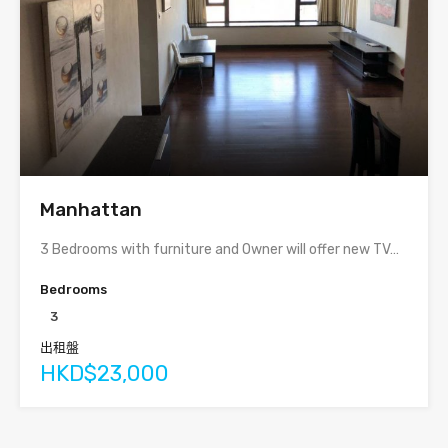
Manhattan
3 Bedrooms with furniture and Owner will offer new TV…
Bedrooms
3
出租盤
HKD$23,000