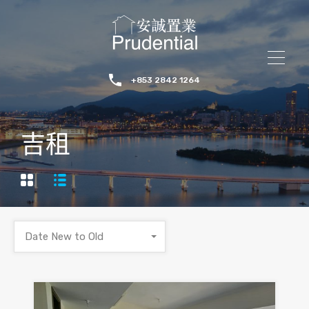
+853 2842 1264
吉租
Date New to Old