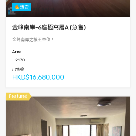
熱賣
金峰南岸-6座極高層A (急售)
金峰南岸之樓王單位！
Area
2170
出售盤
HKD$16,680,000
Featured